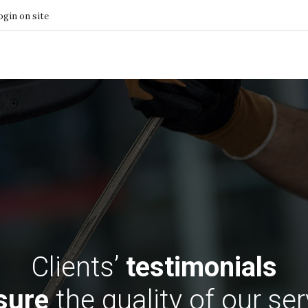
ogin on site
Clients’
testimonials
sure
the quality of our se