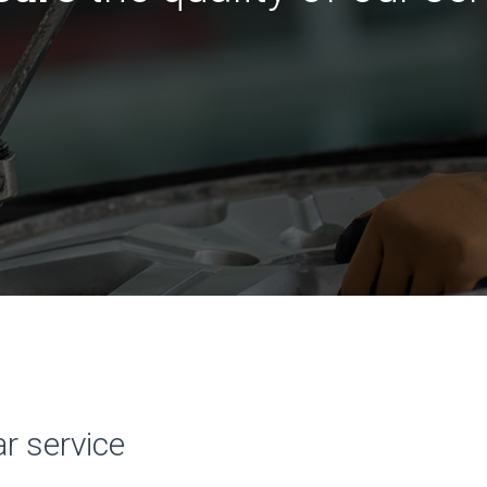
d
r service