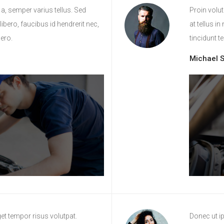
a, semper varius tellus. Sed
Proin volut
ibero, faucibus id hendrerit nec,
at tellus i
bero.
tincidunt t
Michael S
et tempor risus volutpat.
Donec ut i