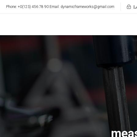
Phone: +0(123) 456 78 90 Email: dynamicframeworks@gmail.com
L
mea