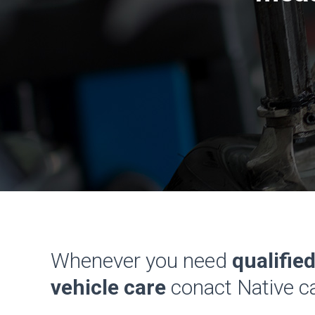
Whenever you need
qualifie
vehicle care
conact Native ca