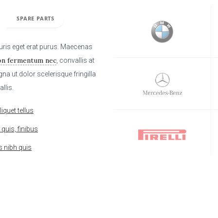
SPARE PARTS
auris eget erat purus. Maecenas
on fermentum nec
, convallis at
a ut dolor scelerisque fringilla
llis.
iquet tellus
quis, finibus
s nibh quis