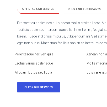
OFFICIAL CAR SERVICE
OILS AND LUBRICANTS
Praesent eu sapien nec dui placerat mollis at vitae libero. M
n
facilisis sapien ac interdum convallis. In velit enim, feugiat
lorem. Fusce in dignissim purus, ut bibendum mi. Sed at magn
eget non purus. Maecenas facilisis sapien ac interdum conva
Pellentesque nec velit quis
Aenean non al
Lectus varius scelerisque
Mollis magna 
Aliquam luctus sed ligula
Duis venenati
CHECK OUR SERVICES