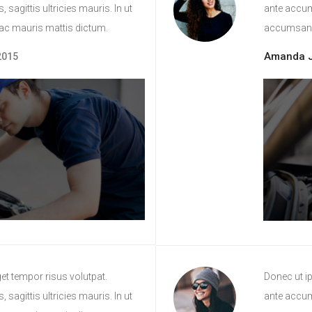
 sagittis ultricies mauris. In ut
ante accum
 ac mauris mattis dictum.
accumsan m
Amanda J
2015
et tempor risus volutpat.
Donec ut i
 sagittis ultricies mauris. In ut
ante accum